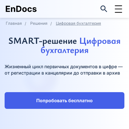
Оцените EnDocs в реальном
Регистрация
использовании
Главная
Решения
Цифровая бухгалтерия
ФИО*
Оставить заявку
ФИО*
SMART-решение
Цифровая
бухгалтерия
Мы свяжемся с вами в ближайшее
Название организации*
время
Название организации*
Жизненный цикл первичных документов в цифре —
Причина интереса *
Причина интереса *
от регистрации в канцелярии до отправки в архив
Причина интереса *
Причина интереса *
Email *
Попробовать бесплатно
Email *
Пароль *
Телефон *