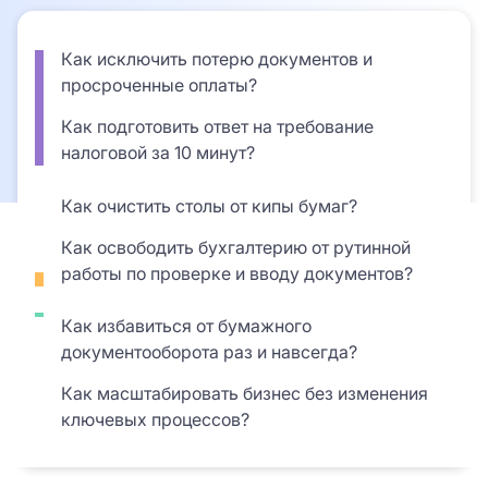
Телефон *
Как исключить потерю документов и
Я согласен с
условиями
сайта и сервиса.
Я согласен с
условиями
сайта и сервиса.
просроченные оплаты?
Нажимая кнопку «Зарегистрироваться» Вы
Причина интереса *
Причина интереса *
Нажимая кнопку «Зарегистрироваться» Вы
даете свое
согласие
на обработку Ваших
Как подготовить ответ на требование
даете свое
согласие
на обработку Ваших
персональных данных
налоговой за 10 минут?
персональных данных
Отправить
Как очистить столы от кипы бумаг?
Нажимая на кнопку «Оставить заявку», вы
ЗАРЕГИСТРИРОВАТЬСЯ
Как освободить бухгалтерию от рутинной
соглашаетесь с
политикой конфиденциальности
работы по проверке и вводу документов?
Как избавиться от бумажного
документооборота раз и навсегда?
Как масштабировать бизнес без изменения
ключевых процессов?