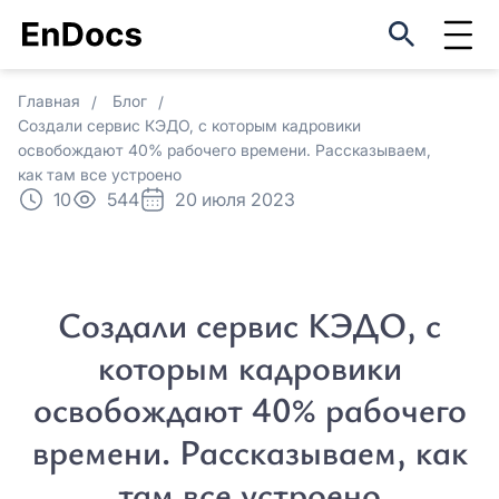
Оцените EnDocs в реальном
Регистрация
использовании
ФИО*
Главная
Блог
Оставить заявку
Создали сервис КЭДО, с которым кадровики
ФИО*
освобождают 40% рабочего времени. Рассказываем,
как там все устроено
Мы свяжемся с вами в ближайшее
Название организации*
10
544
20 июля 2023
время
Название организации*
Причина интереса *
Причина интереса *
Причина интереса *
Причина интереса *
Создали сервис КЭДО, с
Email *
которым кадровики
Email *
освобождают 40% рабочего
Пароль *
времени. Рассказываем, как
Телефон *
там все устроено