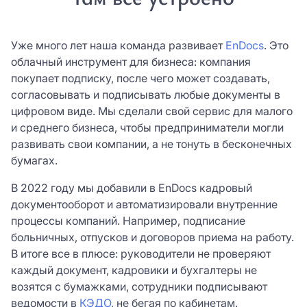
Телефон *
Я согласен с
условиями
сайта и сервиса.
Уже много лет наша команда развивает
EnDocs
. Это
Я согласен с
условиями
сайта и сервиса.
Нажимая кнопку «Зарегистрироваться» Вы
облачный инструмент для бизнеса: компания
Причина интереса *
Причина интереса *
Нажимая кнопку «Зарегистрироваться» Вы
даете свое
согласие
на обработку Ваших
покупает подписку, после чего может создавать,
даете свое
согласие
на обработку Ваших
персональных данных
согласовывать и подписывать любые документы в
персональных данных
Отправить
цифровом виде. Мы сделали свой сервис для малого
и среднего бизнеса, чтобы предприниматели могли
развивать свои компании, а не тонуть в бесконечных
Нажимая на кнопку «Оставить заявку», вы
ЗАРЕГИСТРИРОВАТЬСЯ
бумагах.
соглашаетесь с
политикой конфиденциальности
В 2022 году мы добавили в EnDocs кадровый
документооборот и автоматизировали внутренние
процессы компаний. Например, подписание
больничных, отпусков и договоров приема на работу.
В итоге все в плюсе: руководители не проверяют
каждый документ, кадровики и бухгалтеры не
возятся с бумажками, сотрудники подписывают
ведомости в
КЭДО
, не бегая по кабинетам.