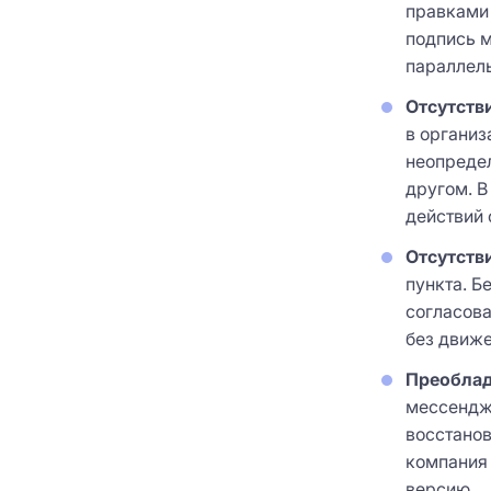
правками 
подпись м
параллел
Отсутстви
в организ
неопредел
другом. В
действий 
Отсутств
пункта. Б
согласова
без движе
Преоблад
мессендже
восстанов
компания 
версию.