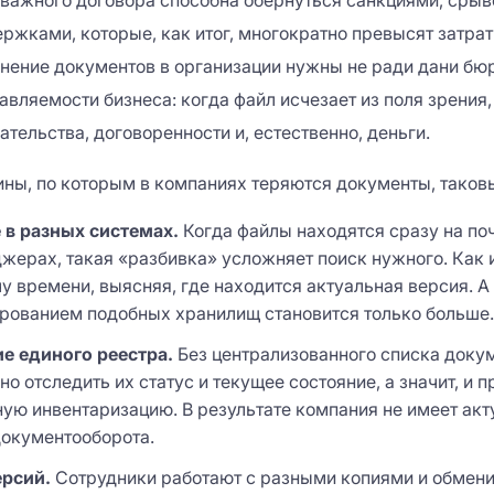
 важного договора способна обернуться санкциями, срыв
ржками, которые, как итог, многократно превысят затра
анение документов в организации нужны не ради дани бюр
вляемости бизнеса: когда файл исчезает из поля зрения,
тельства, договоренности и, естественно, деньги.
ны, по которым в компаниях теряются документы, таков
 в разных системах.
Когда файлы находятся сразу на поч
жерах, такая «разбивка» усложняет поиск нужного. Как и
чу времени, выясняя, где находится актуальная версия. А
рованием подобных хранилищ становится только больше.
ие единого реестра.
Без централизованного списка доку
о отследить их статус и текущее состояние, а значит, и п
ую инвентаризацию. В результате компания не имеет акт
документооборота.
ерсий.
Сотрудники работают с разными копиями и обмен