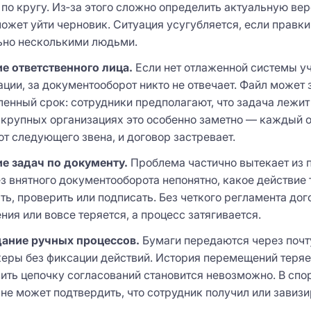
по кругу. Из‑за этого сложно определить актуальную ве
ожет уйти черновик. Ситуация усугубляется, если правки
ьно несколькими людьми.
е ответственного лица.
Если нет отлаженной системы у
ации, за документооборот никто не отвечает. Файл может 
енный срок: сотрудники предполагают, что задача лежит
 крупных организациях это особенно заметно — каждый 
от следующего звена, и договор застревает.
ие задач по документу.
Проблема частично вытекает из
ез внятного документооборота непонятно, какое действие 
ть, проверить или подписать. Без четкого регламента дог
ния или вовсе теряется, а процесс затягивается.
ание ручных процессов.
Бумаги передаются через почт
ры без фиксации действий. История перемещений теряет
ить цепочку согласований становится невозможно. В спо
не может подтвердить, что сотрудник получил или завиз