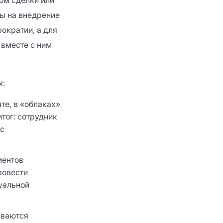
ом сделки или
ты на внедрение
ократии, а для
 вместе с ним
ы:
те, в «облаках»
тог: сотрудник
 с
ментов
ровести
уальной
иваются