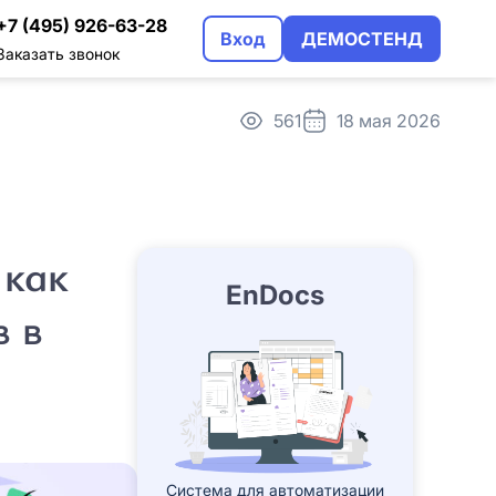
+7 (495) 926-63-28
Вход
ДЕМОСТЕНД
Заказать звонок
561
18 мая 2026
трация
альном использовании
 как
EnDocs
в в
Система для автоматизации