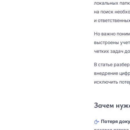
локальных папк
на поиск необх
и ответственных
Но важно понима
выстроены учет 
четких задач д
В статье разбе
внедрение цифр
исключить поте
Зачем нуж
Потеря док