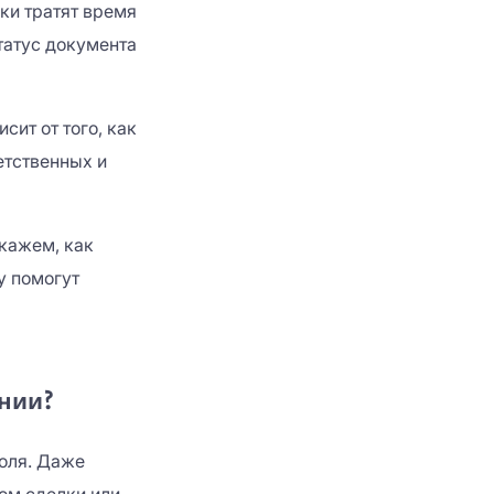
ки тратят время
татус документа
сит от того, как
етственных и
скажем, как
у помогут
нии?
роля. Даже