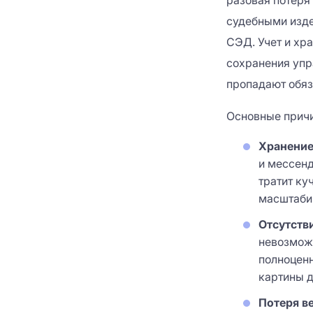
разовая потеря
судебными изде
СЭД. Учет и хр
сохранения упра
пропадают обяза
Основные причи
Хранение
и мессенд
тратит ку
масштаби
Отсутств
невозможн
полноценн
картины 
Потеря в