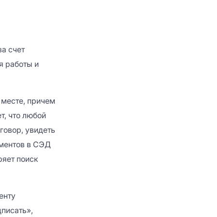
а счет
я работы и
 месте, причем
т, что любой
говор, увидеть
ументов в СЭД
ряет поиск
енту
дписать»,