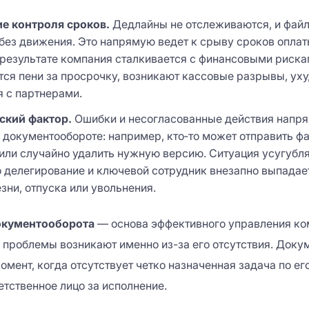
ие контроля сроков.
Дедлайны не отслеживаются, и фай
без движения. Это напрямую ведет к срыву сроков оплат
 результате компания сталкивается с финансовыми риска
ся пени за просрочку, возникают кассовые разрывы, ух
 с партнерами.
ский фактор.
Ошибки и несогласованные действия напря
 документообороте: например, кто‑то может отправить фа
или случайно удалить нужную версию. Ситуация усугубля
 делегирование и ключевой сотрудник внезапно выпадае
езни, отпуска или увольнения.
окументооборота
— основа эффективного управления ко
проблемы возникают именно из-за его отсутствия. Доку
момент, когда отсутствует четко назначенная задача по ег
етственное лицо за исполнение.