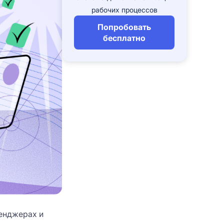
рабочих процессов
Попробовать
бесплатно
и сервиса. Нажимая кнопку
е свое
согласие
на обработку Ваших
и сервиса. Нажимая кнопку
е свое
согласие
на обработку Ваших
ИРОВАТЬСЯ
сенджерах и