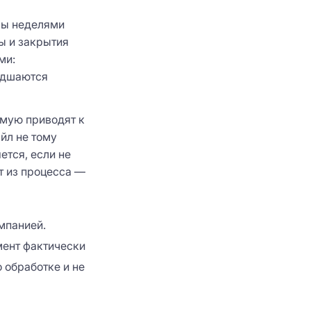
лы неделями
ы и закрытия
ми:
удшаются
мую приводят к
йл не тому
ется, если не
т из процесса —
мпанией.
мент фактически
о обработке и не