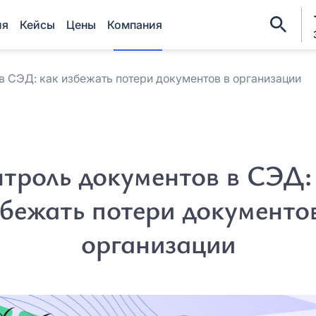
ия
Кейсы
Цены
Компания
в СЭД: как избежать потери документов в организации
Регис
Оцените EnDocs в ре
Оставить заявку
ФИО*
Мы свяжемся с вами в ближайшее
ФИО*
время
троль документов в СЭД:
Название организации*
Название организации*
бежать потери документо
Причина интереса *
Причина интереса *
организации
Причина интереса *
Причина интереса *
Email *
Email *