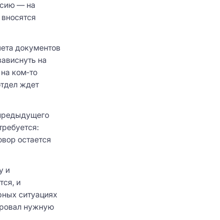
рсию — на
 вносятся
чета документов
зависнуть на
 на ком‑то
отдел ждет
 предыдущего
требуется:
овор остается
у и
ся, и
рных ситуациях
ировал нужную