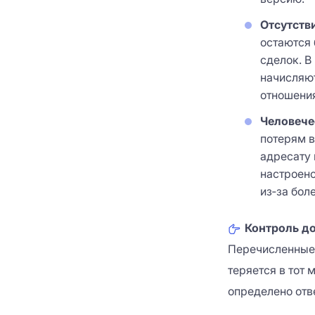
Отсутств
остаются 
сделок. В
начисляют
отношения
Человече
потерям в
адресату 
настроено
из‑за бол
Контроль д
Перечисленные 
теряется в тот 
определено отв