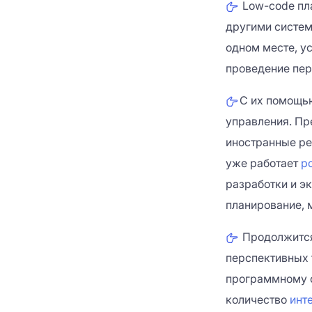
Low-code пл
другими систем
одном месте, ус
проведение пер
С их помощь
управления. Пр
иностранные ре
уже работает
р
разработки и э
планирование, 
Продолжитс
перспективных 
программному 
количество
инт