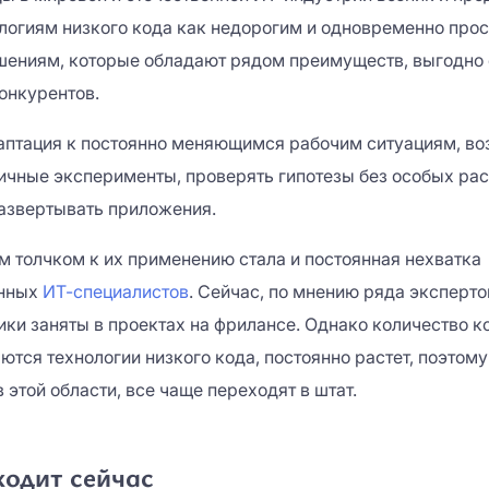
ологиям низкого кода как недорогим и одновременно про
Телефон *
Пароль *
ениям, которые обладают рядом преимуществ, выгодно
онкурентов.
Я согласен с
условиями
сайта 
Причина интереса *
Телефон *
Причина интереса *
аптация к постоянно меняющимся рабочим ситуациям, в
«Зарегистрироваться» Вы дает
персональных данных
ичные эксперименты, проверять гипотезы без особых рас
Я согласен с
условиями
сайта 
развертывать приложения.
Отправить
«Зарегистрироваться» Вы дает
персональных данных
 толчком к их применению стала и постоянная нехватка
Нажимая на кнопку «Оставить заявку», вы
анных
ИТ-специалистов
. Сейчас, по мнению ряда эксперто
соглашаетесь с
политикой конфиденциальности
ки заняты в проектах на фрилансе. Однако количество к
ЗАРЕГИСТР
тся технологии низкого кода, постоянно растет, поэтому
этой области, все чаще переходят в штат.
ходит сейчас