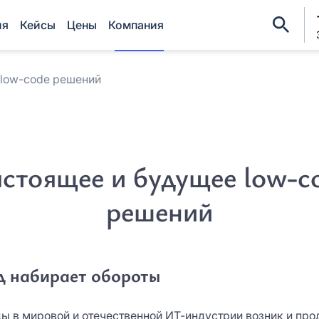
ия
Кейсы
Цены
Компания
 low-code решений
Регис
Оцените EnDocs в ре
Оставить заявку
ФИО*
Мы свяжемся с вами в ближайшее
ФИО*
время
стоящее и будущее low-c
Название организации*
Название организации*
решений
Причина интереса *
Причина интереса *
Причина интереса *
Причина интереса *
д набирает обороты
Email *
Email *
ды в мировой и отечественной ИТ-индустрии возник и про