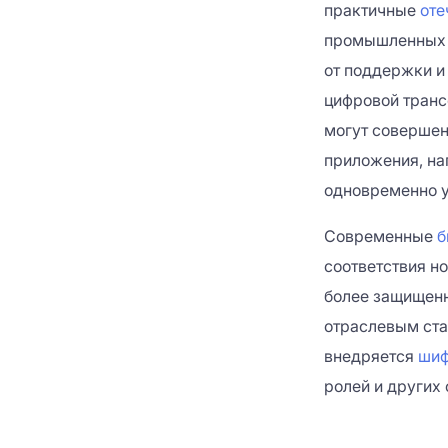
практичные
оте
промышленных п
от поддержки и
цифровой транс
могут совершен
приложения, на
одновременно у
Современные
б
соответствия н
более защищенн
отраслевым ста
внедряется
шиф
ролей и других