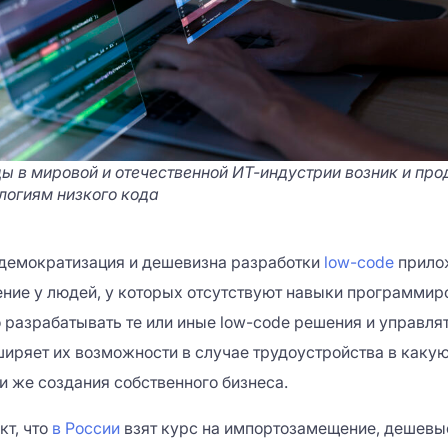
ды в мировой и отечественной ИТ-индустрии возник и пр
ологиям низкого кода
 демократизация и дешевизна разработки
low-code
прилож
ение у людей, у которых отсутствуют навыки программир
 разрабатывать те или иные low-code решения и управлят
иряет их возможности в случае трудоустройства в какую
и же создания собственного бизнеса.
кт, что
в России
взят курс на импортозамещение, дешевы