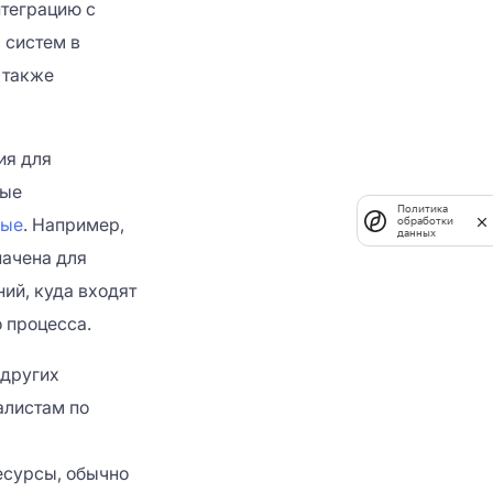
нтеграцию с
 систем в
 также
ия для
вые
Политика
ные
. Например,
обработки
данных
начена для
ий, куда входят
 процесса.
 других
алистам по
есурсы, обычно