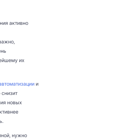
ния активно
важно,
ень
нейшему их
автоматизации
и
 снизит
ния новых
ктивнее
ь.
лной, нужно