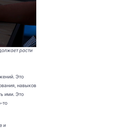
одолжает расти
ений. Это
ования, навыков
ь ими. Это
-то
е и