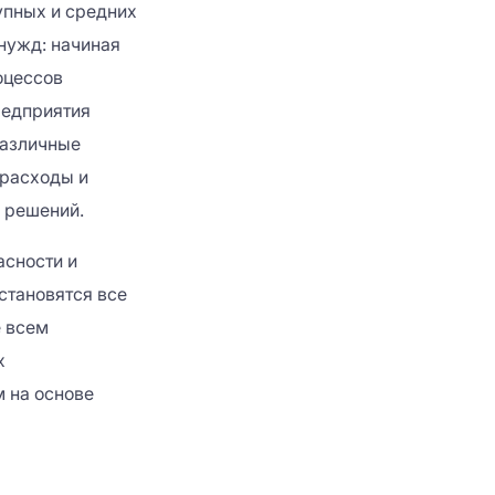
упных и средних
нужд: начиная
оцессов
редприятия
различные
 расходы и
 решений.
сности и
становятся все
е всем
х
м на основе