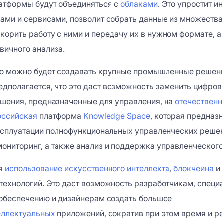
атформы будут объединяться с
облаками
. Это упростит и
ами и сервисами, позволит собрать данные из множества
корить работу с ними и передачу их в нужном формате, а
вичного анализа.
ю можно будет создавать крупные промышленные решен
едполагается, что это даст возможность заменить цифро
шения, предназначенные для управления, на
отечествен
оссийская
платформа
Knowledge Space
, которая предназ
ксплуатации полнофункциональных управленческих решен
мониторинг, а также анализ и поддержка управленческого
я
использование искусственного интеллекта
,
блокчейна
и
технологий. Это
даст возможность разработчикам, специ
обеспечению и дизайнерам создать большое
еллектуальных
приложений, сократив при этом время и р