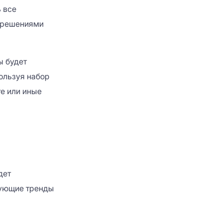
 все
и решениями
ы будет
ользуя набор
 те или иные
дет
дующие тренды