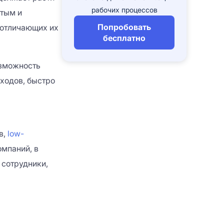
рабочих процессов
стым и
Попробовать
 отличающих их
бесплатно
и сервиса. Нажимая кнопку
озможность
е свое
согласие
на обработку Ваших
ходов, быстро
и сервиса. Нажимая кнопку
е свое
согласие
на обработку Ваших
в,
low-
омпаний, в
ИРОВАТЬСЯ
 сотрудники,