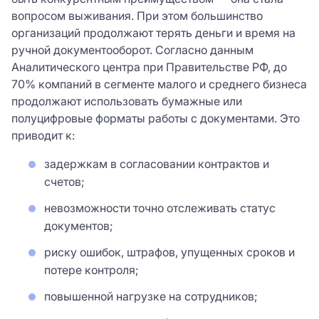
Телефон *
вопросом выживания. При этом большинство
организаций продолжают терять деньги и время на
Я согласен с
условиями
сайта и сервиса.
ручной документооборот. Согласно данным
Я согласен с
условиями
сайта и сервиса.
Нажимая кнопку «Зарегистрироваться» Вы
Причина интереса *
Причина интереса *
Аналитического центра при Правительстве РФ, до
Нажимая кнопку «Зарегистрироваться» Вы
даете свое
согласие
на обработку Ваших
70% компаний в сегменте малого и среднего бизнеса
даете свое
согласие
на обработку Ваших
персональных данных
продолжают использовать бумажные или
персональных данных
Отправить
полуцифровые форматы работы с документами. Это
приводит к:
Нажимая на кнопку «Оставить заявку», вы
ЗАРЕГИСТРИРОВАТЬСЯ
задержкам в согласовании контрактов и
соглашаетесь с
политикой конфиденциальности
счетов;
невозможности точно отслеживать статус
документов;
риску ошибок, штрафов, упущенных сроков и
потере контроля;
повышенной нагрузке на сотрудников;