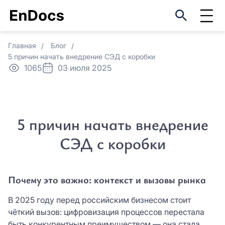
Оцените EnDocs в реальном
Регистрация
использовании
ФИО*
Главная
Блог
Оставить заявку
5 причин начать внедрение СЭД с коробки
ФИО*
1065
03 июля 2025
Мы свяжемся с вами в ближайшее
Название организации*
время
Название организации*
5 причин начать внедрение
Причина интереса *
Причина интереса *
СЭД с коробки
Причина интереса *
Причина интереса *
Email *
Email *
Почему это важно: контекст и вызовы рынка
Пароль *
В 2025 году перед российским бизнесом стоит
чёткий вызов: цифровизация процессов перестала
Телефон *
быть конкурентным преимуществом — она стала