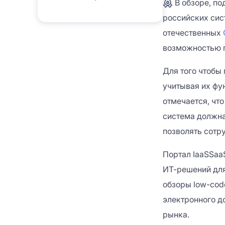
В обзоре, по
российских сис
отечественных
возможностью г
Для того чтобы
учитывая их фу
отмечается, чт
система должна
позволять сотр
Портал IaaSSaa
ИТ-решений для
обзоры low-cod
электронного д
рынка.