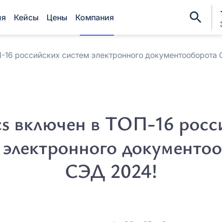
ия
Кейсы
Цены
Компания
-16 российских систем электронного документооборота
Регис
Оцените EnDocs в ре
Оставить заявку
ФИО*
Мы свяжемся с вами в ближайшее
ФИО*
время
s включен в ТОП-16 росс
Название организации*
Название организации*
 электронного документо
Причина интереса *
Причина интереса *
СЭД 2024!
Причина интереса *
Причина интереса *
Email *
Email *