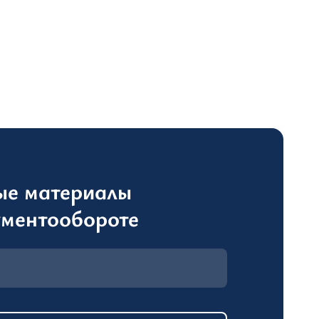
ые материалы
ументообороте