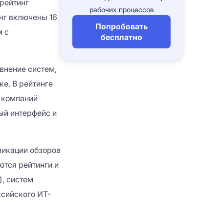
рейтинг
рабочих процессов
нг включены 16
Попробовать
м с
бесплатно
и сервиса. Нажимая кнопку
е свое
согласие
на обработку Ваших
внение систем,
е. В рейтинге
и сервиса. Нажимая кнопку
й компаний
е свое
согласие
на обработку Ваших
ый интерфейс и
ликации обзоров
ИРОВАТЬСЯ
ются рейтинги и
, систем
сийского ИТ-