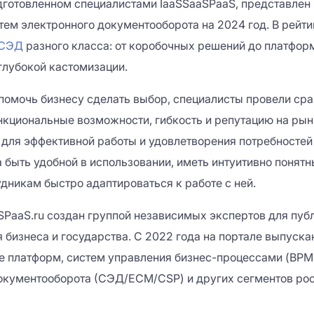
дготовленном специалистами IaaSSaaSPaaS, представлен 
Телефон *
тем электронного документооборота на 2024 год. В рейти
Пароль *
СЭД
разного класса: от коробочных решений до платфор
лубокой кастомизации.
Я согласен с
условиями
сайта 
Причина интереса *
Телефон *
Причина интереса *
«Зарегистрироваться» Вы дает
 помочь бизнесу сделать выбор, специалисты провели сра
персональных данных
нкциональные возможности, гибкость и репутацию на рынк
Я согласен с
условиями
сайта 
Отправить
о для эффективной работы и удовлетворения потребносте
«Зарегистрироваться» Вы дает
 быть удобной в использовании, иметь интуитивно понятн
персональных данных
Нажимая на кнопку «Оставить заявку», вы
удникам быстро адаптироваться к работе с ней.
соглашаетесь с
политикой конфиденциальности
SPaaS.ru создан группой независимых экспертов для пуб
ЗАРЕГИСТР
 бизнеса и государства. С 2022 года на портале выпуска
e платформ, систем управления бизнес-процессами (BPM)
окументооборота (СЭД/ECM/CSP) и других сегментов рос