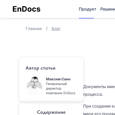
Продукт
Решен
Главная
Блог
Автор статьи
Максим Соин
Генеральный
Документы им
директор
компании EnDocs
процесса.
При создании к
Содержание
мере его продв