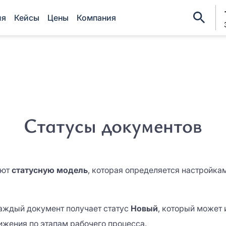
ия
Кейсы
Цены
Компания
Регис
Оцените EnDocs в ре
Оставить заявку
ФИО*
Мы свяжемся с вами в ближайшее
ФИО*
время
Статусы документов
Название организации*
Название организации*
Причина интереса *
Причина интереса *
еют
статусную модель
, которая определяется настройка
Причина интереса *
Причина интереса *
Email *
аждый документ получает статус
Новый
, который может 
Email *
ижения по этапам рабочего процесса.