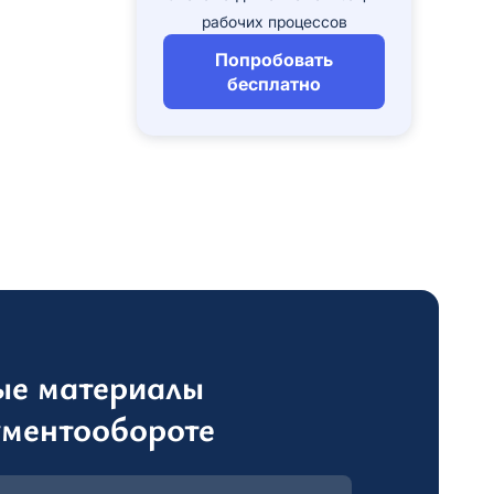
рабочих процессов
Попробовать
бесплатно
и сервиса. Нажимая кнопку
е свое
согласие
на обработку Ваших
и сервиса. Нажимая кнопку
е свое
согласие
на обработку Ваших
ИРОВАТЬСЯ
ые материалы
ументообороте