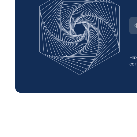
Наж
со