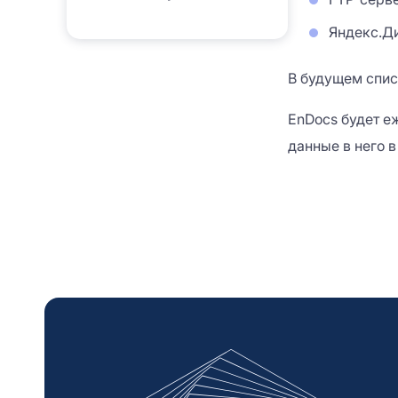
Яндекс.Ди
В будущем спис
EnDocs будет е
данные в него в