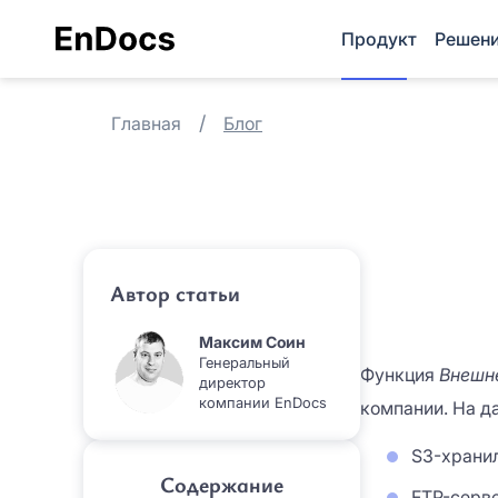
Продукт
Решен
Главная
Блог
Автор статьи
Максим Соин
Генеральный
Функция
Внешн
директор
компании EnDocs
компании. На д
S3-храни
Содержание
FTP-серв