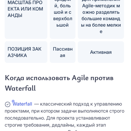
МАСШТАБ ПРО
й, боль
Agile-методик м
ЕКТА ИЛИ КОМ
шой и с
ожно разделять
АНДЫ
верхбол
большие команд
ьшой
ы на более мелки
е
ПОЗИЦИЯ ЗАК
Пассивн
Активная
АЗЧИКА
ая
Когда использовать Agile против
Waterfall
Waterfall
— классический подход к управлению
проектами, при котором задачи выполняются строго
последовательно. Для проекта устанавливают
строгие требования, дедлайны, каждый этап