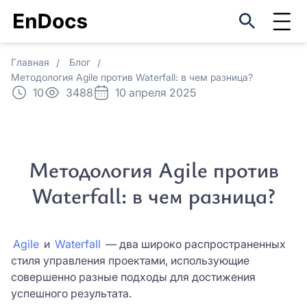
Оцените EnDocs в реальном
Регистрация
использовании
ФИО*
Главная
Блог
Оставить заявку
Методология Agile против Waterfall: в чем разница?
ФИО*
10
3488
10 апреля 2025
Мы свяжемся с вами в ближайшее
Название организации*
время
Название организации*
Методология Agile против
Причина интереса *
Причина интереса *
Waterfall: в чем разница?
Причина интереса *
Причина интереса *
Email *
Email *
Agile
и
Waterfall
— два широко распространенных
стиля управления проектами, использующие
Пароль *
совершенно разные подходы для достижения
Телефон *
успешного результата.