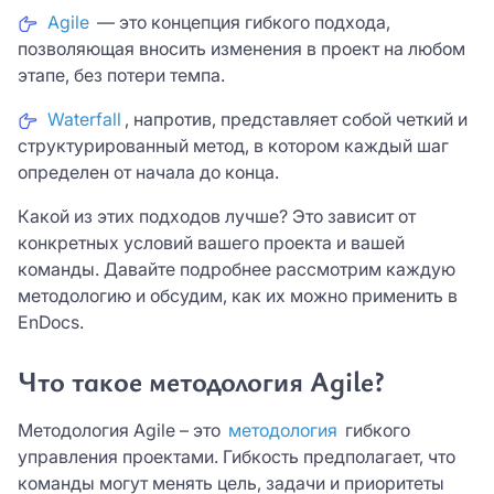
Телефон *
Agile
— это концепция гибкого подхода,
позволяющая вносить изменения в проект на любом
Я согласен с
условиями
сайта и сервиса.
этапе, без потери темпа.
Я согласен с
условиями
сайта и сервиса.
Нажимая кнопку «Зарегистрироваться» Вы
Причина интереса *
Причина интереса *
Нажимая кнопку «Зарегистрироваться» Вы
даете свое
согласие
на обработку Ваших
Waterfall
, напротив, представляет собой четкий и
даете свое
согласие
на обработку Ваших
персональных данных
структурированный метод, в котором каждый шаг
персональных данных
определен от начала до конца.
Отправить
Какой из этих подходов лучше? Это зависит от
Нажимая на кнопку «Оставить заявку», вы
конкретных условий вашего проекта и вашей
ЗАРЕГИСТРИРОВАТЬСЯ
соглашаетесь с
политикой конфиденциальности
команды. Давайте подробнее рассмотрим каждую
методологию и обсудим, как их можно применить в
EnDocs.
Что такое методология Agile?
Методология Agile – это
методология
гибкого
управления проектами. Гибкость предполагает, что
команды могут менять цель, задачи и приоритеты