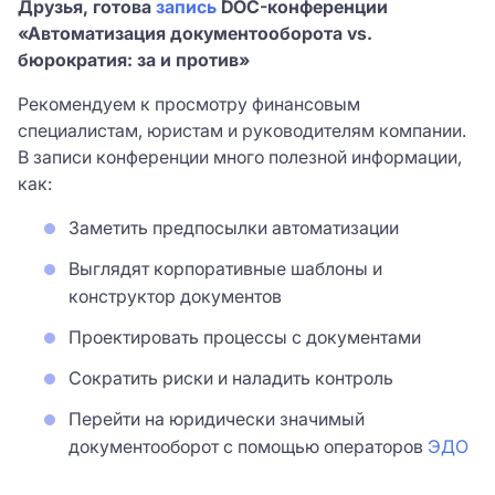
Друзья, готова
запись
DOC-конференции
Телефон *
«Автоматизация документооборота vs.
бюрократия: за и против»
Я согласен с
условиями
сайта и сервиса.
Я согласен с
условиями
сайта и сервиса.
Нажимая кнопку «Зарегистрироваться» Вы
Причина интереса *
Причина интереса *
Рекомендуем к просмотру финансовым
Нажимая кнопку «Зарегистрироваться» Вы
даете свое
согласие
на обработку Ваших
специалистам, юристам и руководителям компании.
даете свое
согласие
на обработку Ваших
персональных данных
В записи конференции много полезной информации,
персональных данных
Отправить
как:
Заметить предпосылки автоматизации
Нажимая на кнопку «Оставить заявку», вы
ЗАРЕГИСТРИРОВАТЬСЯ
соглашаетесь с
политикой конфиденциальности
Выглядят корпоративные шаблоны и
конструктор документов
Проектировать процессы с документами
Сократить риски и наладить контроль
Перейти на юридически значимый
документооборот с помощью операторов
ЭДО