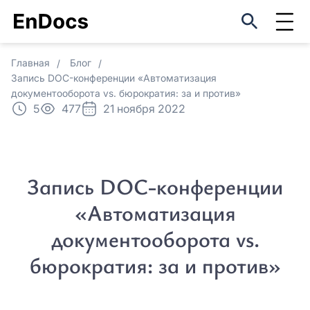
Оцените EnDocs в реальном
Регистрация
использовании
ФИО*
Главная
Блог
Оставить заявку
Запись DOC-конференции «Автоматизация
ФИО*
документооборота vs. бюрократия: за и против»
5
477
21 ноября 2022
Мы свяжемся с вами в ближайшее
Название организации*
время
Название организации*
Причина интереса *
Причина интереса *
Запись DOC-конференции
Причина интереса *
Причина интереса *
«Автоматизация
Email *
документооборота vs.
Email *
бюрократия: за и против»
Пароль *
Телефон *