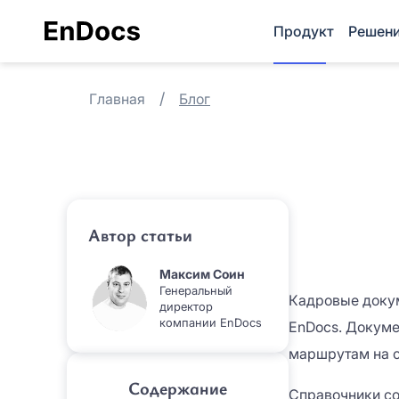
Продукт
Решен
Главная
Блог
Автор статьи
Максим Соин
Генеральный
Кадровые доку
директор
компании EnDocs
EnDocs. Докуме
маршрутам на с
Содержание
Справочники со