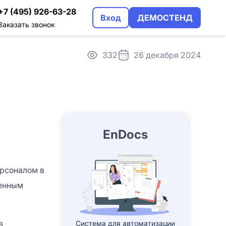
+7 (495) 926-63-28
Вход
ДЕМОСТЕНД
Заказать звонок
332
26 декабря 2024
трация
альном использовании
EnDocs
ерсоналом в
оенным
в
Система для автоматизации