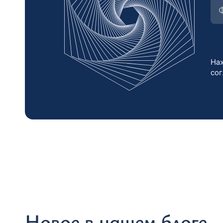
Наж
со
Новое в нашем блоге