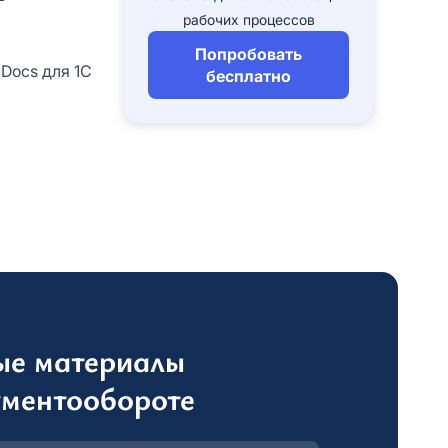
рабочих процессов
Попробовать
nDocs для 1С
бесплатно
и сервиса. Нажимая кнопку
е свое
согласие
на обработку Ваших
и сервиса. Нажимая кнопку
е свое
согласие
на обработку Ваших
ИРОВАТЬСЯ
ые материалы
ументообороте