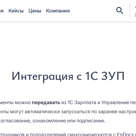
ия
Кейсы
Цены
Компания
Регис
Оцените EnDocs в ре
Оставить заявку
ФИО*
Мы свяжемся с вами в ближайшее
ФИО*
время
Интеграция с 1С ЗУП
Название организации*
Название организации*
Причина интереса *
Причина интереса *
менты можно
передавать
из 1С Зарплата и Управление п
Причина интереса *
Причина интереса *
нты могут автоматически запускаться по заранее настр
огласование, ознакомление или подписание.
Email *
Email *
трудников и подразделений синхронизируются с EnDocs 